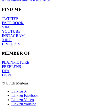
u.mertens@visuelle-konzepte.de
FIND ME
TWITTER
FACE BOOK
VIMEO
YOUTUBE
INSTAGRAM
XING
LINKEDIN
MEMBER OF
PLAINPICTURE
FREELENS
DFA
DGPH
© Ulrich Mertens
Link zu X
Link zu Facebook
Link zu Vimeo
Link zu Youtube