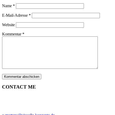
Name
*
E-Mail-Adresse
*
Website
Kommentar
*
CONTACT ME
ULRICH MERTENS
HAMBURG
PHONE +49-40-38902962
MOBIL +49-170-3107931