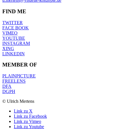
u.mertens@visuelle-konzepte.de
FIND ME
TWITTER
FACE BOOK
VIMEO
YOUTUBE
INSTAGRAM
XING
LINKEDIN
MEMBER OF
PLAINPICTURE
FREELENS
DFA
DGPH
© Ulrich Mertens
Link zu X
Link zu Facebook
Link zu Vimeo
Link zu Youtube