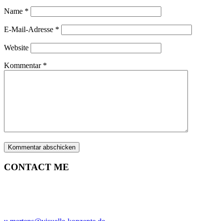
Name
*
E-Mail-Adresse
*
Website
Kommentar
*
CONTACT ME
ULRICH MERTENS
HAMBURG
PHONE +49-40-38902962
MOBIL +49-170-3107931