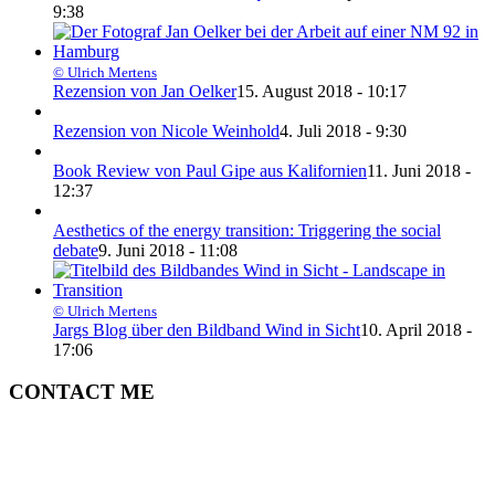
9:38
© Ulrich Mertens
Rezension von Jan Oelker
15. August 2018 - 10:17
Rezension von Nicole Weinhold
4. Juli 2018 - 9:30
Book Review von Paul Gipe aus Kalifornien
11. Juni 2018 -
12:37
Aesthetics of the energy transition: Triggering the social
debate
9. Juni 2018 - 11:08
© Ulrich Mertens
Jargs Blog über den Bildband Wind in Sicht
10. April 2018 -
17:06
CONTACT ME
ULRICH MERTENS
HAMBURG
PHONE +49-40-38902962
MOBIL +49-170-3107931