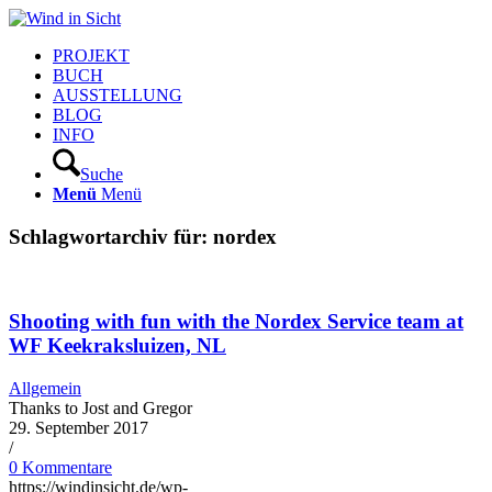
PROJEKT
BUCH
AUSSTELLUNG
BLOG
INFO
Suche
Menü
Menü
Schlagwortarchiv für:
nordex
Shooting with fun with the Nordex Service team at
WF Keekraksluizen, NL
Allgemein
Thanks to Jost and Gregor
29. September 2017
/
0 Kommentare
https://windinsicht.de/wp-