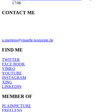
17:06
CONTACT ME
ULRICH MERTENS
HAMBURG
PHONE +49-40-38902962
MOBIL +49-170-3107931
u.mertens@visuelle-konzepte.de
FIND ME
TWITTER
FACE BOOK
VIMEO
YOUTUBE
INSTAGRAM
XING
LINKEDIN
MEMBER OF
PLAINPICTURE
FREELENS