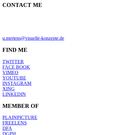
CONTACT ME
ULRICH MERTENS
HAMBURG
PHONE +49-40-38902962
MOBIL +49-170-3107931
u.mertens@visuelle-konzepte.de
FIND ME
TWITTER
FACE BOOK
VIMEO
YOUTUBE
INSTAGRAM
XING
LINKEDIN
MEMBER OF
PLAINPICTURE
FREELENS
DFA
DGPH