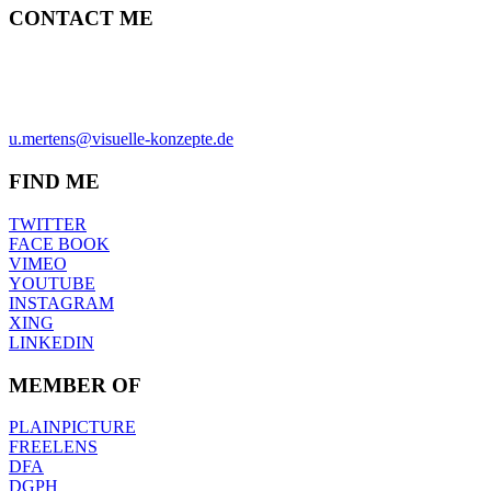
CONTACT ME
ULRICH MERTENS
HAMBURG
PHONE +49-40-38902962
MOBIL +49-170-3107931
u.mertens@visuelle-konzepte.de
FIND ME
TWITTER
FACE BOOK
VIMEO
YOUTUBE
INSTAGRAM
XING
LINKEDIN
MEMBER OF
PLAINPICTURE
FREELENS
DFA
DGPH