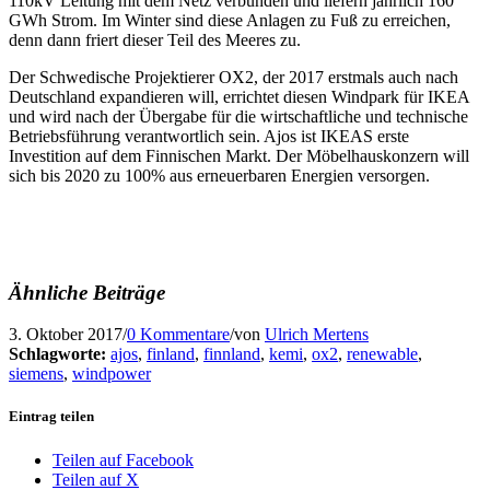
110kV Leitung mit dem Netz verbunden und liefern jährlich 160
GWh Strom. Im Winter sind diese Anlagen zu Fuß zu erreichen,
denn dann friert dieser Teil des Meeres zu.
Der Schwedische Projektierer OX2, der 2017 erstmals auch nach
Deutschland expandieren will, errichtet diesen Windpark für IKEA
und wird nach der Übergabe für die wirtschaftliche und technische
Betriebsführung verantwortlich sein. Ajos ist IKEAS erste
Investition auf dem Finnischen Markt. Der Möbelhauskonzern will
sich bis 2020 zu 100% aus erneuerbaren Energien versorgen.
Ähnliche Beiträge
3. Oktober 2017
/
0 Kommentare
/
von
Ulrich Mertens
Schlagworte:
ajos
,
finland
,
finnland
,
kemi
,
ox2
,
renewable
,
siemens
,
windpower
Eintrag teilen
Teilen auf Facebook
Teilen auf X