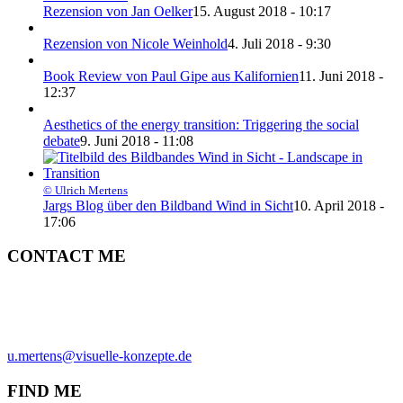
Rezension von Jan Oelker
15. August 2018 - 10:17
Rezension von Nicole Weinhold
4. Juli 2018 - 9:30
Book Review von Paul Gipe aus Kalifornien
11. Juni 2018 -
12:37
Aesthetics of the energy transition: Triggering the social
debate
9. Juni 2018 - 11:08
© Ulrich Mertens
Jargs Blog über den Bildband Wind in Sicht
10. April 2018 -
17:06
CONTACT ME
ULRICH MERTENS
HAMBURG
PHONE +49-40-38902962
MOBIL +49-170-3107931
u.mertens@visuelle-konzepte.de
FIND ME