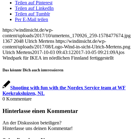
Teilen auf Pinterest
Teilen auf LinkedIn
Teilen auf Tumblr
Per E-Mail teilen
https://windinsicht.de/wp-
content/uploads/2017/10/umertens_170926_259-1578477674.jpg
1367
2048
Ulrich Mertens
https://windinsicht.de/wp-
content/uploads/2017/08/Logo-Wind-in-sicht-Ulrich-Mertens.png
Ulrich Mertens
2017-10-03 09:43:12
2017-10-05 09:21:09
​Ajos
Windpark für IKEA im nördlichen Finnland fertiggestellt
Das könnte Dich auch interessieren
Shooting with fun with the Nordex Service team at WF
Keekraksluizen, NL
0
Kommentare
Hinterlasse einen Kommentar
An der Diskussion beteiligen?
Hinterlasse uns deinen Kommentar!